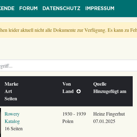
KENDE
FORUM
DATENSCHUTZ
IMPRESSUM
tehen leider aktuell nicht alle Dokumente zur Verfügung. Es kann zu 
Marke
Von
Quelle
Art
Land
Hinzugefügt am
Seiten
Rowery
1930 - 1939
Heinz Fingerhut
Katalog
Polen
07.01.2025
16 Seiten