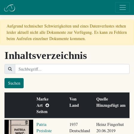
Aufgrund technischer Schwierigkeiten und eines Datenverlustes stehen
leider aktuell nicht alle Dokumente zur Verfügung. Es kann zu Fehlern
beim Aufrufen einzelner Dokumente kommen.
Inhaltsverzeichnis
Suchen
Marke
Von
Quelle
Art
Land
Hinzugefügt am
Seiten
Patria
1937
Heinz Fingerhut
Preisliste
Deutschland
20.06.2019