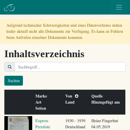
Aufgrund technischer Schwierigkeiten und eines Datenverlustes stehen
leider aktuell nicht alle Dokumente zur Verfügung. Es kann zu Fehlern
beim Aufrufen einzelner Dokumente kommen.
Inhaltsverzeichnis
Suchen
Marke
Von
Quelle
Art
Land
Hinzugefügt am
Seiten
Express
1930 - 1939
Heinz Fingerhut
Preisliste
Deutschland
04.05.2019