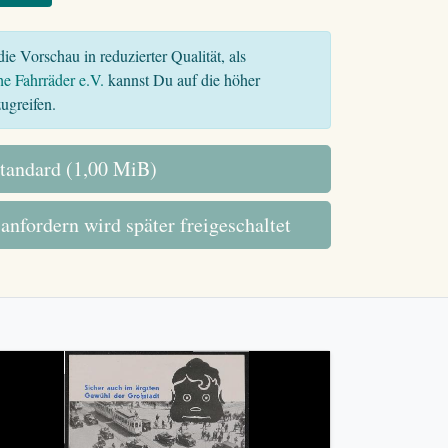
ie Vorschau in reduzierter Qualität, als
he Fahrräder e.V.
kannst Du auf die höher
ugreifen.
tandard (1,00 MiB)
 anfordern wird später freigeschaltet