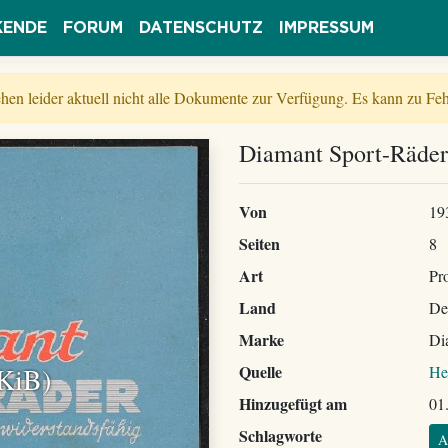
KENDE
FORUM
DATENSCHUTZ
IMPRESSUM
tehen leider aktuell nicht alle Dokumente zur Verfügung. Es kann zu 
Diamant Sport-Räder
Von
19
Seiten
8
Art
Pr
Land
De
Marke
Di
 KiB)
Quelle
He
Hinzugefügt am
01
Schlagworte
A