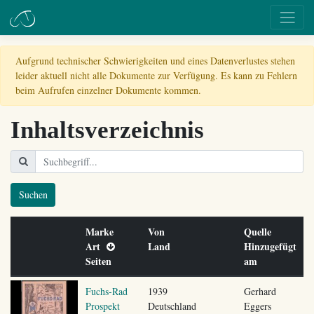
Aufgrund technischer Schwierigkeiten und eines Datenverlustes stehen
leider aktuell nicht alle Dokumente zur Verfügung. Es kann zu Fehlern
beim Aufrufen einzelner Dokumente kommen.
Inhaltsverzeichnis
Suchen
Marke
Von
Quelle
Art
Land
Hinzugefügt
Seiten
am
Fuchs-Rad
1939
Gerhard
Prospekt
Deutschland
Eggers