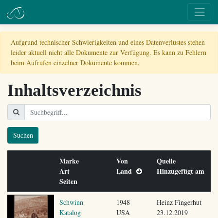
Aufgrund technischer Schwierigkeiten und eines Datenverlustes stehen
leider aktuell nicht alle Dokumente zur Verfügung. Es kann zu Fehlern
beim Aufrufen einzelner Dokumente kommen.
Inhaltsverzeichnis
Suchen
Marke
Von
Quelle
Art
Land
Hinzugefügt am
Seiten
Schwinn
1948
Heinz Fingerhut
Katalog
USA
23.12.2019