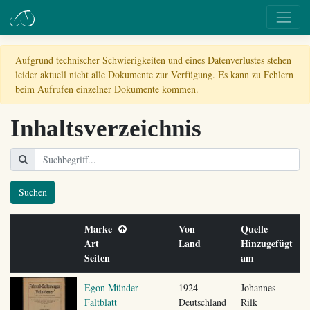
Aufgrund technischer Schwierigkeiten und eines Datenverlustes stehen
leider aktuell nicht alle Dokumente zur Verfügung. Es kann zu Fehlern
beim Aufrufen einzelner Dokumente kommen.
Inhaltsverzeichnis
Suchen
Marke
Von
Quelle
Art
Land
Hinzugefügt
Seiten
am
Egon Münder
1924
Johannes
Faltblatt
Deutschland
Rilk