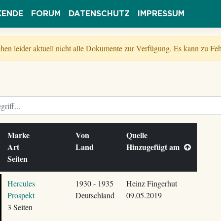
KENDE
FORUM
DATENSCHUTZ
IMPRESSUM
tehen leider aktuell nicht alle Dokumente zur Verfügung. Es kann zu 
Marke
Von
Quelle
Art
Land
Hinzugefügt am
Seiten
Hercules
1930 - 1935
Heinz Fingerhut
Prospekt
Deutschland
09.05.2019
3 Seiten