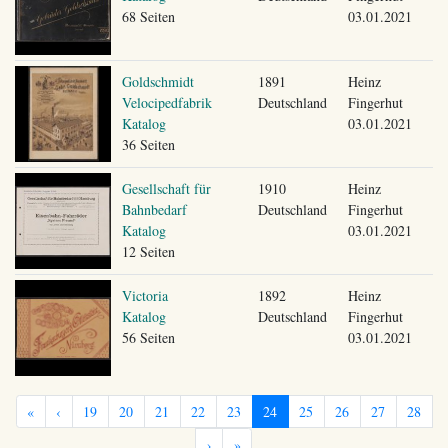
68 Seiten
03.01.2021
Goldschmidt
1891
Heinz
Velocipedfabrik
Deutschland
Fingerhut
Katalog
03.01.2021
36 Seiten
Gesellschaft für
1910
Heinz
Bahnbedarf
Deutschland
Fingerhut
Katalog
03.01.2021
12 Seiten
Victoria
1892
Heinz
Katalog
Deutschland
Fingerhut
56 Seiten
03.01.2021
«
‹
19
20
21
22
23
24
25
26
27
28
›
»