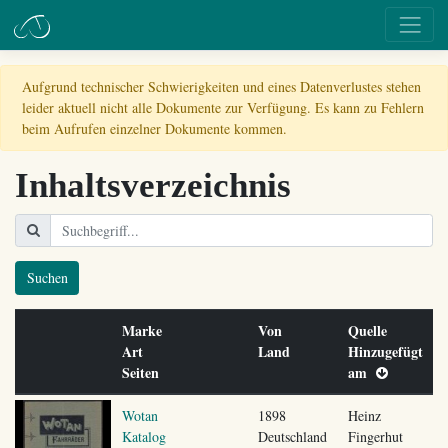
Aufgrund technischer Schwierigkeiten und eines Datenverlustes stehen
leider aktuell nicht alle Dokumente zur Verfügung. Es kann zu Fehlern
beim Aufrufen einzelner Dokumente kommen.
Inhaltsverzeichnis
Suchen
Marke
Von
Quelle
Art
Land
Hinzugefügt
Seiten
am
Wotan
1898
Heinz
Katalog
Deutschland
Fingerhut