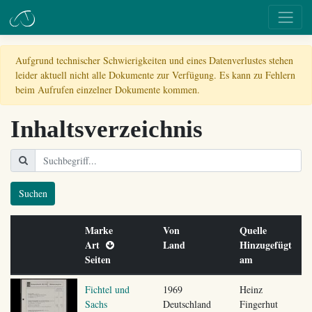
Aufgrund technischer Schwierigkeiten und eines Datenverlustes stehen
leider aktuell nicht alle Dokumente zur Verfügung. Es kann zu Fehlern
beim Aufrufen einzelner Dokumente kommen.
Inhaltsverzeichnis
Suchen
Marke
Von
Quelle
Art
Land
Hinzugefügt
Seiten
am
Fichtel und
1969
Heinz
Sachs
Deutschland
Fingerhut