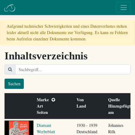
Aufgrund technischer Schwierigkeiten und eines Datenverlustes stehen
leider aktuell nicht alle Dokumente zur Verfügung. Es kann zu Fehlern
beim Aufrufen einzelner Dokumente kommen.
Inhaltsverzeichnis
Suchen
Marke
Von
Quelle
Art
Land
Hinzugefügt
Seiten
am
Diamant
1930 - 1939
Johannes
Werbeblatt
Deutschland
Rilk