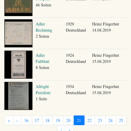
46 Seiten
Adler
1929
Heinz Fingerhut
Rechnung
Deutschland
14.04.2019
2 Seiten
Adler
1924
Heinz Fingerhut
Faltblatt
Deutschland
15.04.2019
8 Seiten
Allright
1934
Heinz Fingerhut
Preisliste
Deutschland
15.04.2019
1 Seite
«
‹
16
17
18
19
20
21
22
23
24
25
›
»