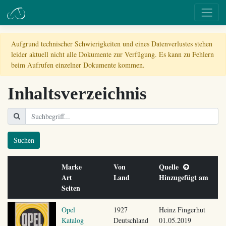
Aufgrund technischer Schwierigkeiten und eines Datenverlustes stehen
leider aktuell nicht alle Dokumente zur Verfügung. Es kann zu Fehlern
beim Aufrufen einzelner Dokumente kommen.
Inhaltsverzeichnis
Suchen
Marke
Von
Quelle
Art
Land
Hinzugefügt am
Seiten
Opel
1927
Heinz Fingerhut
Katalog
Deutschland
01.05.2019