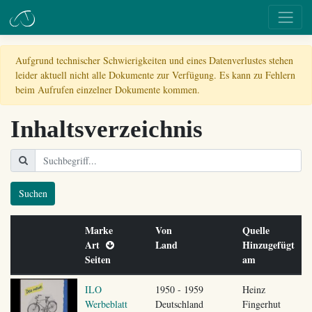
Aufgrund technischer Schwierigkeiten und eines Datenverlustes stehen
leider aktuell nicht alle Dokumente zur Verfügung. Es kann zu Fehlern
beim Aufrufen einzelner Dokumente kommen.
Inhaltsverzeichnis
Suchen
Marke
Von
Quelle
Art
Land
Hinzugefügt
Seiten
am
ILO
1950 - 1959
Heinz
Werbeblatt
Deutschland
Fingerhut