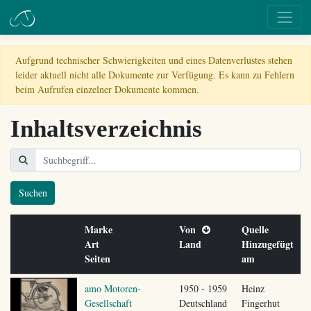
Aufgrund technischer Schwierigkeiten und eines Datenverlustes stehen
leider aktuell nicht alle Dokumente zur Verfügung. Es kann zu Fehlern
beim Aufrufen einzelner Dokumente kommen.
Inhaltsverzeichnis
Suchen
Marke
Von
Quelle
Art
Land
Hinzugefügt
Seiten
am
amo Motoren-
1950 - 1959
Heinz
Gesellschaft
Deutschland
Fingerhut