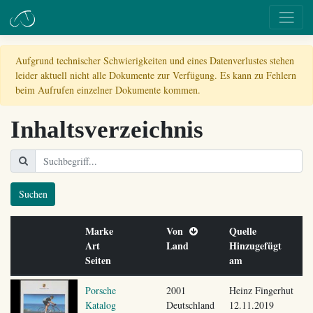
Aufgrund technischer Schwierigkeiten und eines Datenverlustes stehen
leider aktuell nicht alle Dokumente zur Verfügung. Es kann zu Fehlern
beim Aufrufen einzelner Dokumente kommen.
Inhaltsverzeichnis
Suchen
Marke
Von
Quelle
Art
Land
Hinzugefügt
Seiten
am
Porsche
2001
Heinz Fingerhut
Katalog
Deutschland
12.11.2019