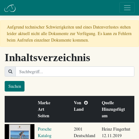
Aufgrund technischer Schwierigkeiten und eines Datenverlustes stehen
leider aktuell nicht alle Dokumente zur Verfügung. Es kann zu Fehlern
beim Aufrufen einzelner Dokumente kommen.
Inhaltsverzeichnis
Suchen
Marke
Von
Quelle
Art
Land
Hinzugefügt
Seiten
am
Porsche
2001
Heinz Fingerhut
Katalog
Deutschland
12.11.2019