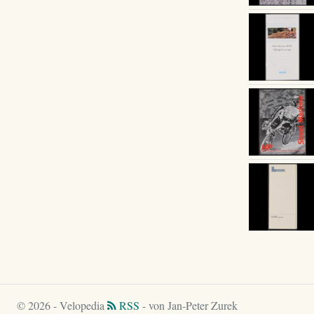
© 2026 - Velopedia
RSS
- von Jan-Peter Zurek