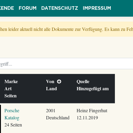
KENDE
FORUM
DATENSCHUTZ
IMPRESSUM
tehen leider aktuell nicht alle Dokumente zur Verfügung. Es kann zu 
Marke
Von
Quelle
Art
Land
Hinzugefügt am
Seiten
Porsche
2001
Heinz Fingerhut
Katalog
Deutschland
12.11.2019
24 Seiten