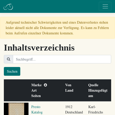
Aufgrund technischer Schwierigkeiten und eines Datenverlustes stehen
leider aktuell nicht alle Dokumente zur Verfügung. Es kann zu Fehlern
beim Aufrufen einzelner Dokumente kommen.
Inhaltsverzeichnis
Suchen
Marke
Von
Quelle
Art
Land
Hinzugefügt
Seiten
am
Presto
1912
Karl-
Katalog
Deutschland
Friedrichs