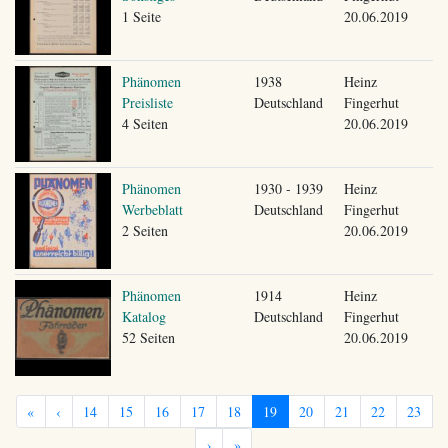
1 Seite
20.06.2019
Phänomen
1938
Heinz
Preisliste
Deutschland
Fingerhut
4 Seiten
20.06.2019
Phänomen
1930 - 1939
Heinz
Werbeblatt
Deutschland
Fingerhut
2 Seiten
20.06.2019
Phänomen
1914
Heinz
Katalog
Deutschland
Fingerhut
52 Seiten
20.06.2019
«
‹
14
15
16
17
18
19
20
21
22
23
›
»