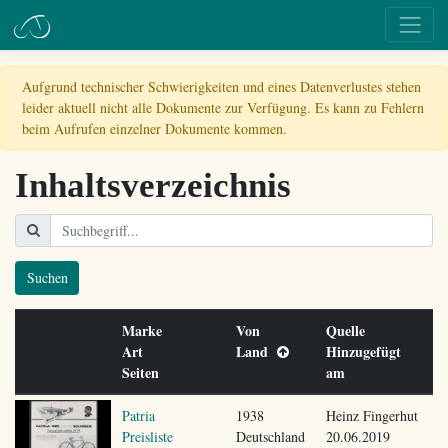
Aufgrund technischer Schwierigkeiten und eines Datenverlustes stehen
leider aktuell nicht alle Dokumente zur Verfügung. Es kann zu Fehlern
beim Aufrufen einzelner Dokumente kommen.
Inhaltsverzeichnis
Suchen
Marke
Von
Quelle
Art
Land
Hinzugefügt
Seiten
am
Patria
1938
Heinz Fingerhut
Preisliste
Deutschland
20.06.2019