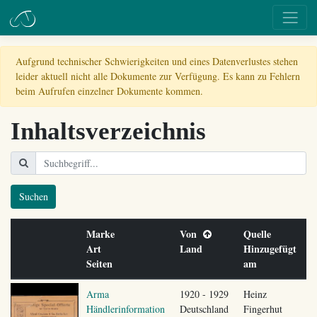
Aufgrund technischer Schwierigkeiten und eines Datenverlustes stehen
leider aktuell nicht alle Dokumente zur Verfügung. Es kann zu Fehlern
beim Aufrufen einzelner Dokumente kommen.
Inhaltsverzeichnis
Suchen
Marke
Von
Quelle
Art
Land
Hinzugefügt
Seiten
am
Arma
1920 - 1929
Heinz
Händlerinformation
Deutschland
Fingerhut