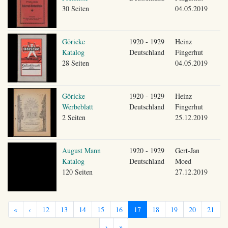
30 Seiten
04.05.2019
Göricke
1920 - 1929
Heinz
Katalog
Deutschland
Fingerhut
28 Seiten
04.05.2019
Göricke
1920 - 1929
Heinz
Werbeblatt
Deutschland
Fingerhut
2 Seiten
25.12.2019
August Mann
1920 - 1929
Gert-Jan
Katalog
Deutschland
Moed
120 Seiten
27.12.2019
«
‹
12
13
14
15
16
17
18
19
20
21
›
»