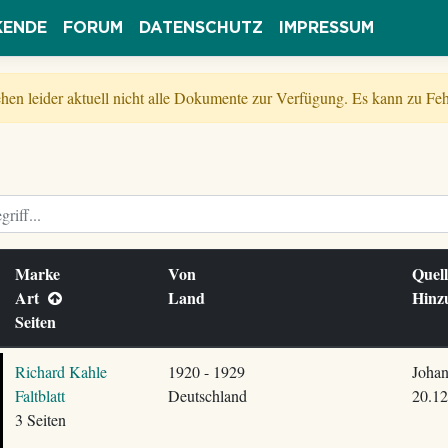
KENDE
FORUM
DATENSCHUTZ
IMPRESSUM
tehen leider aktuell nicht alle Dokumente zur Verfügung. Es kann zu 
Marke
Von
Quel
Art
Land
Hinz
Seiten
Richard Kahle
1920 - 1929
Johan
Faltblatt
Deutschland
20.12
3 Seiten