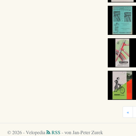
«
© 2026 - Velopedia
RSS
- von Jan-Peter Zurek