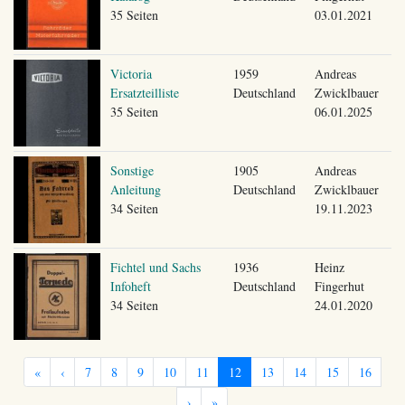
35 Seiten
03.01.2021
Victoria
1959
Andreas
Ersatzteilliste
Deutschland
Zwicklbauer
35 Seiten
06.01.2025
Sonstige
1905
Andreas
Anleitung
Deutschland
Zwicklbauer
34 Seiten
19.11.2023
Fichtel und Sachs
1936
Heinz
Infoheft
Deutschland
Fingerhut
34 Seiten
24.01.2020
«
‹
7
8
9
10
11
12
13
14
15
16
›
»