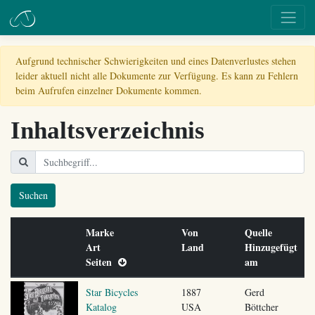
Aufgrund technischer Schwierigkeiten und eines Datenverlustes stehen
leider aktuell nicht alle Dokumente zur Verfügung. Es kann zu Fehlern
beim Aufrufen einzelner Dokumente kommen.
Inhaltsverzeichnis
Suchen
Marke
Von
Quelle
Art
Land
Hinzugefügt
Seiten
am
Star Bicycles
1887
Gerd
Katalog
USA
Böttcher