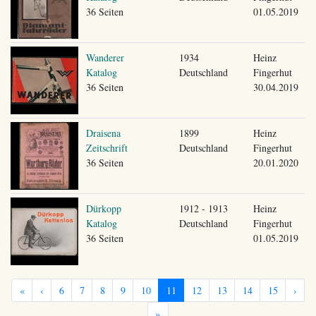
36 Seiten
01.05.2019
Wanderer
1934
Heinz
Katalog
Deutschland
Fingerhut
36 Seiten
30.04.2019
Draisena
1899
Heinz
Zeitschrift
Deutschland
Fingerhut
36 Seiten
20.01.2020
Dürkopp
1912 - 1913
Heinz
Katalog
Deutschland
Fingerhut
36 Seiten
01.05.2019
«
‹
6
7
8
9
10
11
12
13
14
15
›
»