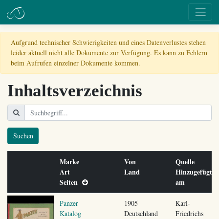
Aufgrund technischer Schwierigkeiten und eines Datenverlustes stehen
leider aktuell nicht alle Dokumente zur Verfügung. Es kann zu Fehlern
beim Aufrufen einzelner Dokumente kommen.
Inhaltsverzeichnis
Suchen
Marke
Von
Quelle
Art
Land
Hinzugefügt
Seiten
am
Panzer
1905
Karl-
Katalog
Deutschland
Friedrichs