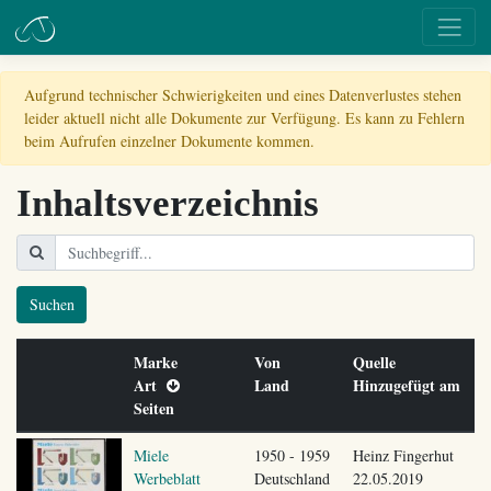
Aufgrund technischer Schwierigkeiten und eines Datenverlustes stehen
leider aktuell nicht alle Dokumente zur Verfügung. Es kann zu Fehlern
beim Aufrufen einzelner Dokumente kommen.
Inhaltsverzeichnis
Suchen
Marke
Von
Quelle
Art
Land
Hinzugefügt am
Seiten
Miele
1950 - 1959
Heinz Fingerhut
Werbeblatt
Deutschland
22.05.2019