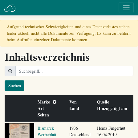
Aufgrund technischer Schwierigkeiten und eines Datenverlustes stehen
leider aktuell nicht alle Dokumente zur Verfügung. Es kann zu Fehlern
beim Aufrufen einzelner Dokumente kommen.
Inhaltsverzeichnis
Suchen
Marke
Von
Quelle
Art
Land
Hinzugefügt am
Seiten
Bismarck
1936
Heinz Fingerhut
Werbeblatt
Deutschland
16.04.2019