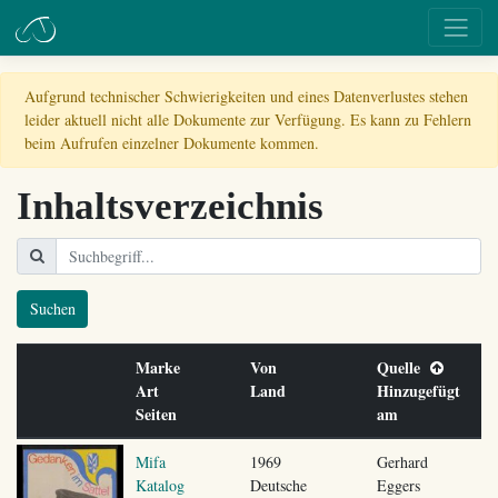
Aufgrund technischer Schwierigkeiten und eines Datenverlustes stehen
leider aktuell nicht alle Dokumente zur Verfügung. Es kann zu Fehlern
beim Aufrufen einzelner Dokumente kommen.
Inhaltsverzeichnis
Suchen
Marke
Von
Quelle
Art
Land
Hinzugefügt
Seiten
am
Mifa
1969
Gerhard
Katalog
Deutsche
Eggers