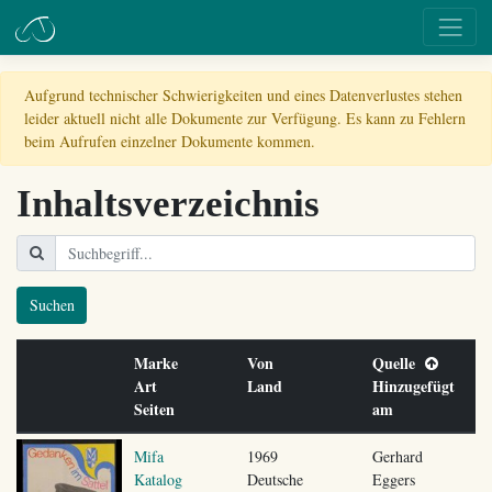
Aufgrund technischer Schwierigkeiten und eines Datenverlustes stehen
leider aktuell nicht alle Dokumente zur Verfügung. Es kann zu Fehlern
beim Aufrufen einzelner Dokumente kommen.
Inhaltsverzeichnis
Suchen
Marke
Von
Quelle
Art
Land
Hinzugefügt
Seiten
am
Mifa
1969
Gerhard
Katalog
Deutsche
Eggers