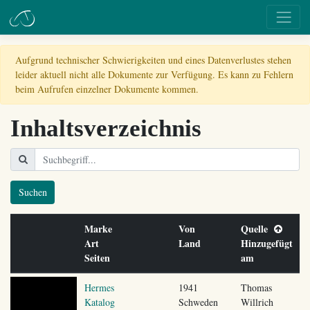
Aufgrund technischer Schwierigkeiten und eines Datenverlustes stehen
leider aktuell nicht alle Dokumente zur Verfügung. Es kann zu Fehlern
beim Aufrufen einzelner Dokumente kommen.
Inhaltsverzeichnis
Suchen
Marke
Von
Quelle
Art
Land
Hinzugefügt
Seiten
am
Hermes
1941
Thomas
Katalog
Schweden
Willrich