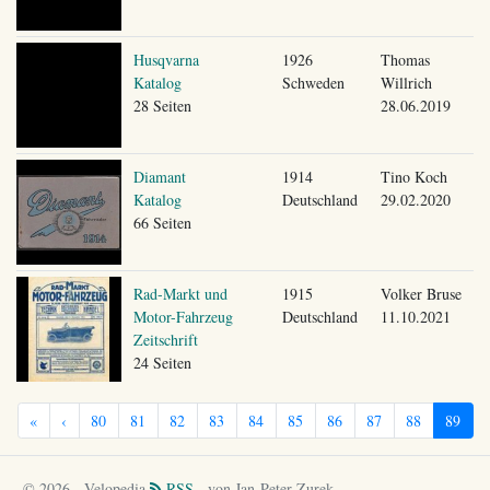
Husqvarna
1926
Thomas
Katalog
Schweden
Willrich
28 Seiten
28.06.2019
Diamant
1914
Tino Koch
Katalog
Deutschland
29.02.2020
66 Seiten
Rad-Markt und
1915
Volker Bruse
Motor-Fahrzeug
Deutschland
11.10.2021
Zeitschrift
24 Seiten
«
‹
80
81
82
83
84
85
86
87
88
89
© 2026 - Velopedia
RSS
- von Jan-Peter Zurek