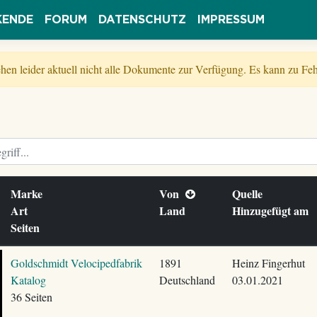
KENDE
FORUM
DATENSCHUTZ
IMPRESSUM
tehen leider aktuell nicht alle Dokumente zur Verfügung. Es kann zu 
Marke
Von
Quelle
Art
Land
Hinzugefügt am
Seiten
Goldschmidt Velocipedfabrik
1891
Heinz Fingerhut
Katalog
Deutschland
03.01.2021
36 Seiten