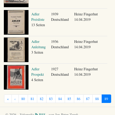
Adler
1939
Heinz Fingerhut
Preisliste
Deutschland
14.04.2019
13 Seiten
Adler
1936
Heinz Fingerhut
Anleitung
Deutschland
14.04.2019
3 Seiten
Adler
1927
Heinz Fingerhut
Prospekt
Deutschland
14.04.2019
4 Seiten
«
‹
80
81
82
83
84
85
86
87
88
89
© 2026 - Velopedia
RSS
- von Jan-Peter Zurek