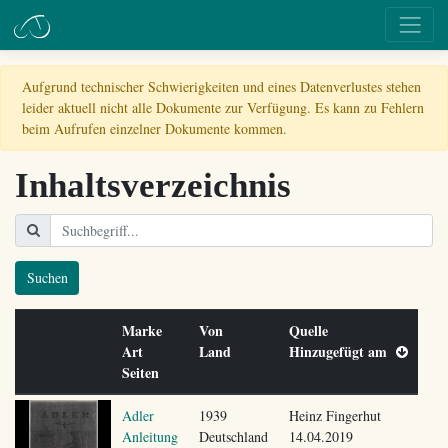
Aufgrund technischer Schwierigkeiten und eines Datenverlustes stehen
leider aktuell nicht alle Dokumente zur Verfügung. Es kann zu Fehlern
beim Aufrufen einzelner Dokumente kommen.
Inhaltsverzeichnis
Suchen
Marke
Von
Quelle
Art
Land
Hinzugefügt am
Seiten
Adler
1939
Heinz Fingerhut
Anleitung
Deutschland
14.04.2019