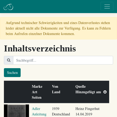
Aufgrund technischer Schwierigkeiten und eines Datenverlustes stehen
leider aktuell nicht alle Dokumente zur Verfügung. Es kann zu Fehlern
beim Aufrufen einzelner Dokumente kommen.
Inhaltsverzeichnis
Suchen
Marke
Von
Quelle
Art
Land
Hinzugefügt am
Seiten
Adler
1939
Heinz Fingerhut
Anleitung
Deutschland
14.04.2019