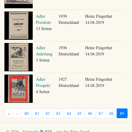
Adler
1939
Heinz Fingerhut
Preisliste
Deutschland
14.04.2019
13 Seiten
Adler
1936
Heinz Fingerhut
Anleitung
Deutschland
14.04.2019
3 Seiten
Adler
1927
Heinz Fingerhut
Prospekt
Deutschland
14.04.2019
4 Seiten
«
‹
80
81
82
83
84
85
86
87
88
89
© 2026 - Velopedia
RSS
- von Jan-Peter Zurek