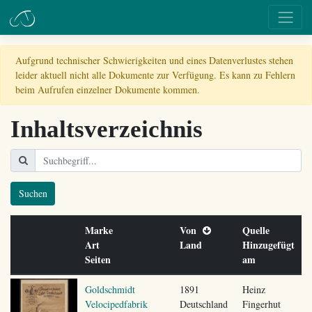
Aufgrund technischer Schwierigkeiten und eines Datenverlustes stehen
leider aktuell nicht alle Dokumente zur Verfügung. Es kann zu Fehlern
beim Aufrufen einzelner Dokumente kommen.
Inhaltsverzeichnis
Suchen
Marke
Von
Quelle
Art
Land
Hinzugefügt
Seiten
am
Goldschmidt
1891
Heinz
Velocipedfabrik
Deutschland
Fingerhut