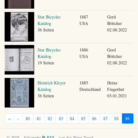
Star Bicycles
1887
Gerd
Katalog
USA
Böttcher
36 Seiten
02.08.2022
Star Bicycles
1886
Gerd
Katalog
USA
Böttcher
19 Seiten
02.08.2022
Heinrich Kleyer
1885
Heinz
Katalog
Deutschland
Fingerhut
36 Seiten
03.01.2021
«
‹
80
81
82
83
84
85
86
87
88
89
© 2026 - Velopedia
RSS
- von Jan-Peter Zurek