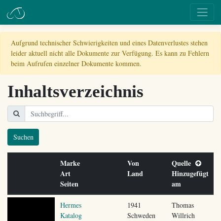
Aufgrund technischer Schwierigkeiten und eines Datenverlustes stehen
leider aktuell nicht alle Dokumente zur Verfügung. Es kann zu Fehlern
beim Aufrufen einzelner Dokumente kommen.
Inhaltsverzeichnis
Suchen
Marke
Von
Quelle
Art
Land
Hinzugefügt
Seiten
am
Hermes
1941
Thomas
Katalog
Schweden
Willrich