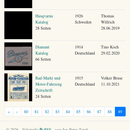
Husqvarna
1926
Thomas
Katalog
Schweden
Willrich
28 Seiten
28.06.2019
Diamant
1914
Tino Koch
Katalog
Deutschland
29.02.2020
66 Seiten
Rad-Markt und
1915
Volker Bruse
Motor-Fahrzeug
Deutschland
11.10.2021
Zeitschrift
24 Seiten
«
‹
80
81
82
83
84
85
86
87
88
89
© 2026 - Velopedia
RSS
- von Jan-Peter Zurek