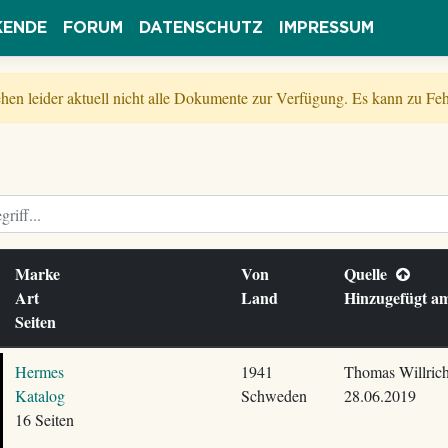
KENDE
FORUM
DATENSCHUTZ
IMPRESSUM
tehen leider aktuell nicht alle Dokumente zur Verfügung. Es kann zu 
Marke
Von
Quelle
Art
Land
Hinzugefügt 
Seiten
Hermes
1941
Thomas Willric
Katalog
Schweden
28.06.2019
16 Seiten