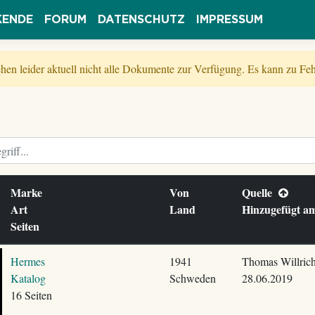
KENDE
FORUM
DATENSCHUTZ
IMPRESSUM
tehen leider aktuell nicht alle Dokumente zur Verfügung. Es kann zu 
Marke
Von
Quelle
Art
Land
Hinzugefügt 
Seiten
Hermes
1941
Thomas Willric
Katalog
Schweden
28.06.2019
16 Seiten