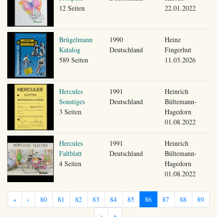
12 Seiten
22.01.2022
Brügelmann
1990
Heinz
Katalog
Deutschland
Fingerhut
589 Seiten
11.03.2026
Hercules
1991
Heinrich
Sonstiges
Deutschland
Bültemann-
3 Seiten
Hagedorn
01.08.2022
Hercules
1991
Heinrich
Faltblatt
Deutschland
Bültemann-
4 Seiten
Hagedorn
01.08.2022
«
‹
80
81
82
83
84
85
86
87
88
89
›
»