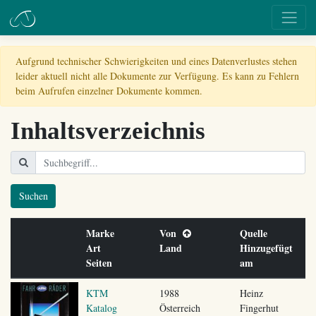
Aufgrund technischer Schwierigkeiten und eines Datenverlustes stehen
leider aktuell nicht alle Dokumente zur Verfügung. Es kann zu Fehlern
beim Aufrufen einzelner Dokumente kommen.
Inhaltsverzeichnis
Suchen
Marke
Von
Quelle
Art
Land
Hinzugefügt
Seiten
am
KTM
1988
Heinz
Katalog
Österreich
Fingerhut