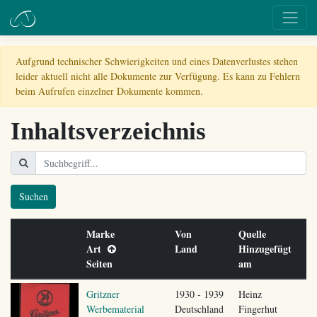
Aufgrund technischer Schwierigkeiten und eines Datenverlustes stehen
leider aktuell nicht alle Dokumente zur Verfügung. Es kann zu Fehlern
beim Aufrufen einzelner Dokumente kommen.
Inhaltsverzeichnis
Suchen
Marke
Von
Quelle
Art
Land
Hinzugefügt
Seiten
am
Gritzner
1930 - 1939
Heinz
Werbematerial
Deutschland
Fingerhut