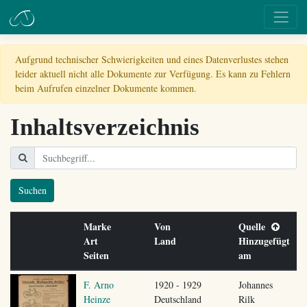
Aufgrund technischer Schwierigkeiten und eines Datenverlustes stehen
leider aktuell nicht alle Dokumente zur Verfügung. Es kann zu Fehlern
beim Aufrufen einzelner Dokumente kommen.
Inhaltsverzeichnis
Suchen
Marke
Von
Quelle
Art
Land
Hinzugefügt
Seiten
am
F. Arno
1920 - 1929
Johannes
Heinze
Deutschland
Rilk