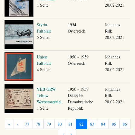
1 Seite
20.02.2021
Styria
1954
Johannes
Faltblatt
Österreich
Rilk
5 Seiten
20.02.2021
Union
1950 - 1959
Johannes
Faltblatt
Österreich
Rilk
4 Seiten
20.02.2021
VEB GRW
1950 - 1959
Johannes
Teltow
Deutsche
Rilk
Werbematerial
Demokratische
20.02.2021
1 Seite
Republik
«
‹
77
78
79
80
81
82
83
84
85
86
›
»