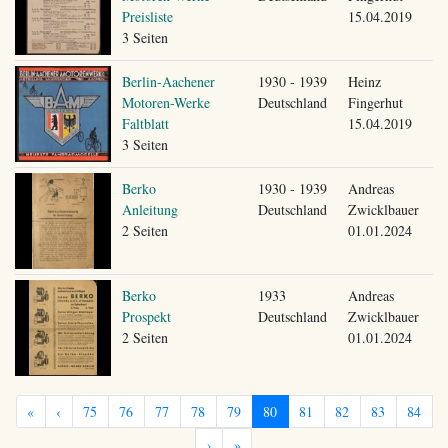
Preisliste
15.04.2019
3 Seiten
Berlin-Aachener
1930 - 1939
Heinz
Motoren-Werke
Deutschland
Fingerhut
Faltblatt
15.04.2019
3 Seiten
Berko
1930 - 1939
Andreas
Anleitung
Deutschland
Zwicklbauer
2 Seiten
01.01.2024
Berko
1933
Andreas
Prospekt
Deutschland
Zwicklbauer
2 Seiten
01.01.2024
«
‹
75
76
77
78
79
80
81
82
83
84
›
»