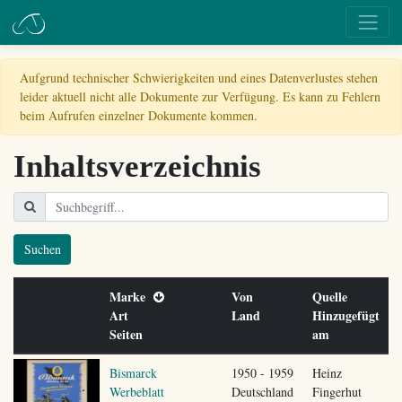
Aufgrund technischer Schwierigkeiten und eines Datenverlustes stehen
leider aktuell nicht alle Dokumente zur Verfügung. Es kann zu Fehlern
beim Aufrufen einzelner Dokumente kommen.
Inhaltsverzeichnis
Suchen
Marke
Von
Quelle
Art
Land
Hinzugefügt
Seiten
am
Bismarck
1950 - 1959
Heinz
Werbeblatt
Deutschland
Fingerhut