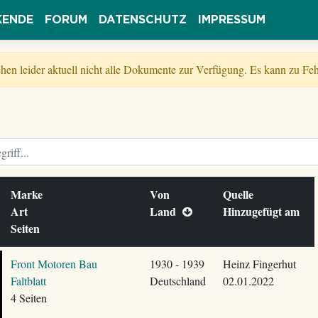
KENDE
FORUM
DATENSCHUTZ
IMPRESSUM
tehen leider aktuell nicht alle Dokumente zur Verfügung. Es kann zu 
Marke
Von
Quelle
Art
Land
Hinzugefügt am
Seiten
Front Motoren Bau
1930 - 1939
Heinz Fingerhut
Faltblatt
Deutschland
02.01.2022
4 Seiten