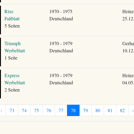
Rixe
1970 - 1975
Heinz
Faltblatt
Deutschland
25.12
5 Seiten
Triumph
1970 - 1979
Gerha
Werbeblatt
Deutschland
10.12
1 Seite
Express
1970 - 1979
Heinz
Werbeblatt
Deutschland
04.05
2 Seiten
‹
73
74
75
76
77
78
79
80
81
82
›