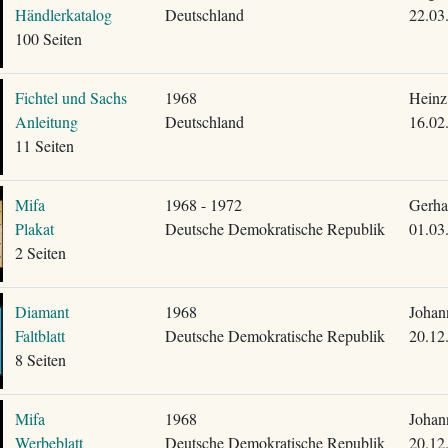
Händlerkatalog
Deutschland
22.03
100 Seiten
Fichtel und Sachs
1968
Heinz
Anleitung
Deutschland
16.02
11 Seiten
Mifa
1968 - 1972
Gerha
Plakat
Deutsche Demokratische Republik
01.03
2 Seiten
Diamant
1968
Johan
Faltblatt
Deutsche Demokratische Republik
20.12
8 Seiten
Mifa
1968
Johan
Werbeblatt
Deutsche Demokratische Republik
20.12