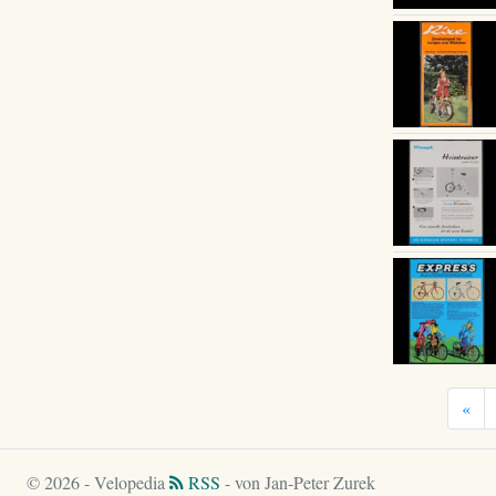
«
© 2026 - Velopedia
RSS
- von Jan-Peter Zurek