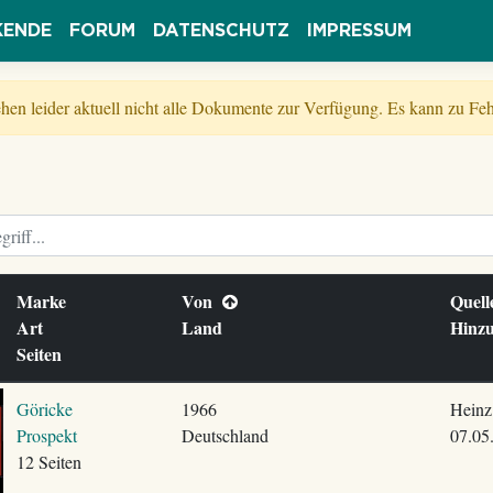
KENDE
FORUM
DATENSCHUTZ
IMPRESSUM
tehen leider aktuell nicht alle Dokumente zur Verfügung. Es kann zu 
Marke
Von
Quel
Art
Land
Hinz
Seiten
Göricke
1966
Heinz
Prospekt
Deutschland
07.05
12 Seiten