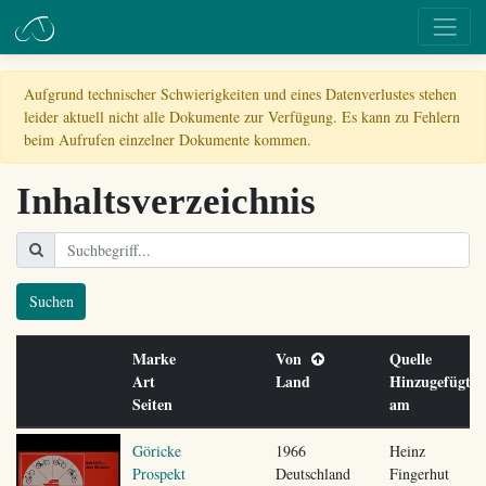
Aufgrund technischer Schwierigkeiten und eines Datenverlustes stehen
leider aktuell nicht alle Dokumente zur Verfügung. Es kann zu Fehlern
beim Aufrufen einzelner Dokumente kommen.
Inhaltsverzeichnis
Suchen
Marke
Von
Quelle
Art
Land
Hinzugefügt
Seiten
am
Göricke
1966
Heinz
Prospekt
Deutschland
Fingerhut