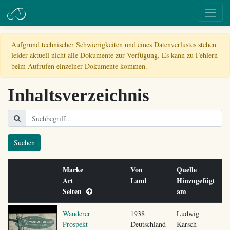
Aufgrund technischer Schwierigkeiten und eines Datenverlustes stehen
leider aktuell nicht alle Dokumente zur Verfügung. Es kann zu Fehlern
beim Aufrufen einzelner Dokumente kommen.
Inhaltsverzeichnis
Suchen
Marke
Von
Quelle
Art
Land
Hinzugefügt
Seiten
am
Wanderer
1938
Ludwig
Prospekt
Deutschland
Karsch