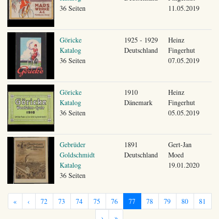
36 Seiten
11.05.2019
Göricke
1925 - 1929
Heinz
Katalog
Deutschland
Fingerhut
36 Seiten
07.05.2019
Göricke
1910
Heinz
Katalog
Dänemark
Fingerhut
36 Seiten
05.05.2019
Gebrüder
1891
Gert-Jan
Goldschmidt
Deutschland
Moed
Katalog
19.01.2020
36 Seiten
«
‹
72
73
74
75
76
77
78
79
80
81
›
»