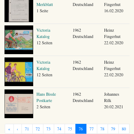
Merkblatt
Deutschland
Fingerhut
1 Seite
16.02.2020
Victoria
1962
Heinz
Katalog
Deutschland
Fingerhut
12 Seiten
22.02.2020
Victoria
1962
Heinz
Katalog
Deutschland
Fingerhut
12 Seiten
22.02.2020
Hans Bissle
1962
Johannes
Postkarte
Deutschland
Rilk
2 Seiten
20.02.2021
«
‹
71
72
73
74
75
76
77
78
79
80