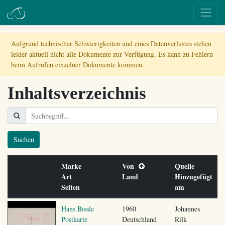
Aufgrund technischer Schwierigkeiten und eines Datenverlustes stehen
leider aktuell nicht alle Dokumente zur Verfügung. Es kann zu Fehlern
beim Aufrufen einzelner Dokumente kommen.
Inhaltsverzeichnis
Suchen
Marke
Von
Quelle
Art
Land
Hinzugefügt
Seiten
am
Hans Bissle
1960
Johannes
Postkarte
Deutschland
Rilk