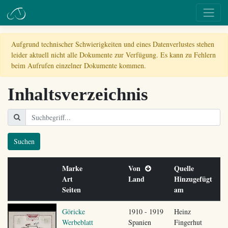
Aufgrund technischer Schwierigkeiten und eines Datenverlustes stehen
leider aktuell nicht alle Dokumente zur Verfügung. Es kann zu Fehlern
beim Aufrufen einzelner Dokumente kommen.
Inhaltsverzeichnis
Suchen
Marke
Von
Quelle
Art
Land
Hinzugefügt
Seiten
am
Göricke
1910 - 1919
Heinz
Werbeblatt
Spanien
Fingerhut