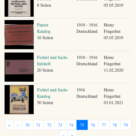
8 Seiten
05.05.2019
Panzer
1910 - 1916
Heinz
Katalog
Deutschland
Fingerhut
16 Seiten
05.05.2019
Fichtel und Sachs
1910 - 1916
Heinz
Infoheft
Deutschland
Fingerhut
20 Seiten
11.02.2020
Fichtel und Sachs
1916
Heinz
Katalog
Deutschland
Fingerhut
50 Seiten
03.01.2021
«
‹
70
71
72
73
74
75
76
77
78
79
›
»