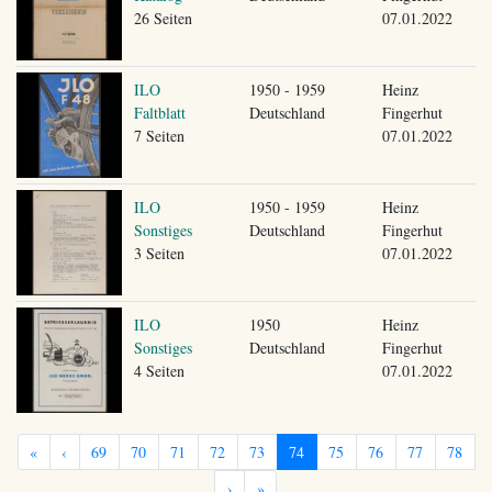
26 Seiten
07.01.2022
ILO
1950 - 1959
Heinz
Faltblatt
Deutschland
Fingerhut
7 Seiten
07.01.2022
ILO
1950 - 1959
Heinz
Sonstiges
Deutschland
Fingerhut
3 Seiten
07.01.2022
ILO
1950
Heinz
Sonstiges
Deutschland
Fingerhut
4 Seiten
07.01.2022
«
‹
69
70
71
72
73
74
75
76
77
78
›
»