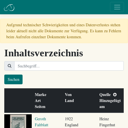
Aufgrund technischer Schwierigkeiten und eines Datenverlustes stehen
leider aktuell nicht alle Dokumente zur Verfügung. Es kann zu Fehlern
beim Aufrufen einzelner Dokumente kommen.
Inhaltsverzeichnis
Suchen
Marke
Von
Quelle
Art
Land
Hinzugefügt
Seiten
am
Geroth
1922
Heinz
Faltblatt
England
Fingerhut