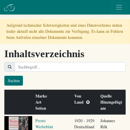
Aufgrund technischer Schwierigkeiten und eines Datenverlustes stehen
leider aktuell nicht alle Dokumente zur Verfügung. Es kann zu Fehlern
beim Aufrufen einzelner Dokumente kommen.
Inhaltsverzeichnis
Suchen
Marke
Von
Quelle
Art
Land
Hinzugefügt
Seiten
am
Presto
1920 - 1929
Johannes
Werbeblatt
Deutschland
Rilk