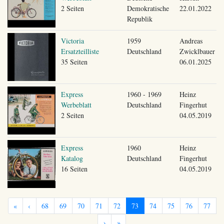
2 Seiten
Demokratische
22.01.2022
Republik
Victoria
1959
Andreas
Ersatzteilliste
Deutschland
Zwicklbauer
35 Seiten
06.01.2025
Express
1960 - 1969
Heinz
Werbeblatt
Deutschland
Fingerhut
2 Seiten
04.05.2019
Express
1960
Heinz
Katalog
Deutschland
Fingerhut
16 Seiten
04.05.2019
«
‹
68
69
70
71
72
73
74
75
76
77
›
»