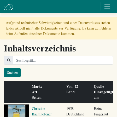
Aufgrund technischer Schwierigkeiten und eines Datenverlustes stehen
leider aktuell nicht alle Dokumente zur Verfügung. Es kann zu Fehlern
beim Aufrufen einzelner Dokumente kommen.
Inhaltsverzeichnis
Suchen
Marke
Von
Quelle
Art
Land
Hinzugefügt
Seiten
am
Christian
1958
Heinz
Baumhöfener
Deutschland
Fingerhut