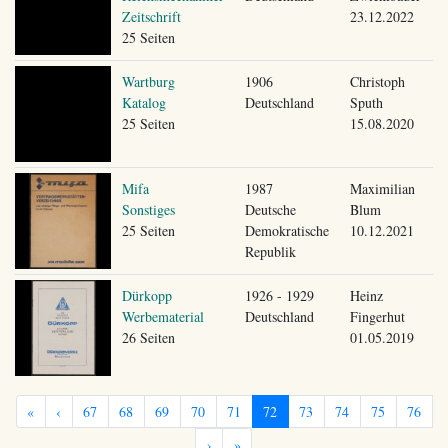
Zeitschrift
23.12.2022
25 Seiten
Wartburg
1906
Christoph
Katalog
Deutschland
Sputh
25 Seiten
15.08.2020
Mifa
1987
Maximilian
Sonstiges
Deutsche
Blum
25 Seiten
Demokratische
10.12.2021
Republik
Dürkopp
1926 - 1929
Heinz
Werbematerial
Deutschland
Fingerhut
26 Seiten
01.05.2019
«
‹
67
68
69
70
71
72
73
74
75
76
›
»