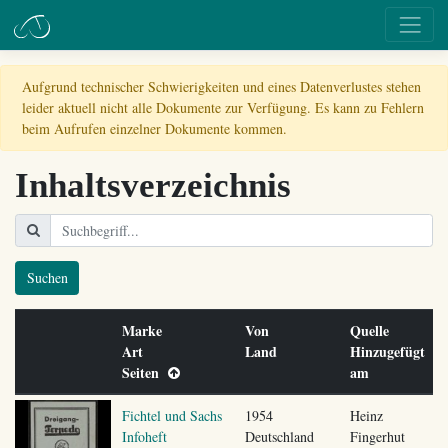
Aufgrund technischer Schwierigkeiten und eines Datenverlustes stehen
leider aktuell nicht alle Dokumente zur Verfügung. Es kann zu Fehlern
beim Aufrufen einzelner Dokumente kommen.
Inhaltsverzeichnis
Suchen
Marke
Von
Quelle
Art
Land
Hinzugefügt
Seiten
am
Fichtel und Sachs
1954
Heinz
Infoheft
Deutschland
Fingerhut