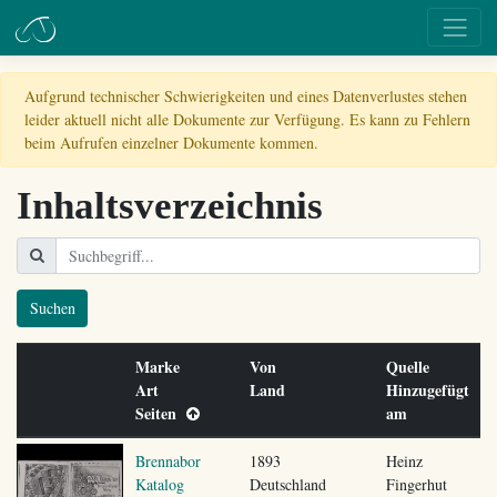
Aufgrund technischer Schwierigkeiten und eines Datenverlustes stehen
leider aktuell nicht alle Dokumente zur Verfügung. Es kann zu Fehlern
beim Aufrufen einzelner Dokumente kommen.
Inhaltsverzeichnis
Suchen
Marke
Von
Quelle
Art
Land
Hinzugefügt
Seiten
am
Brennabor
1893
Heinz
Katalog
Deutschland
Fingerhut